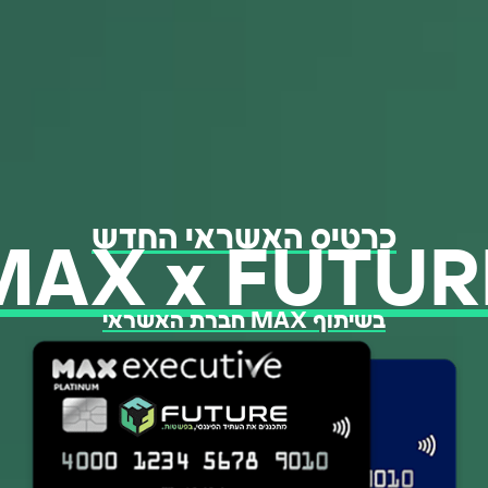
כרטיס האשראי החדש
MAX x FUTUR
בשיתוף MAX חברת האשראי