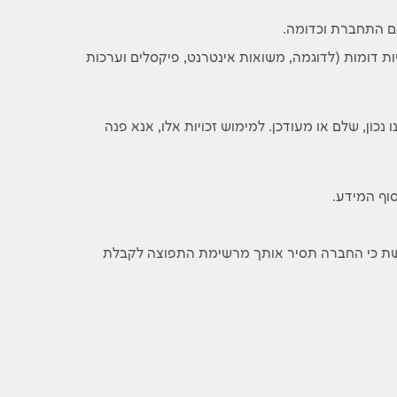
ם התחברת וכדומה.
סף על קובצי Cookie – החברה משתמשת ועשויה לאפשר לאחרים להשתמש בקובצי Cookie ובטכנולוגיות דומות (לדוגמה, משואות אינטרנט, פיקסלים וערכות
נכון, שלם או מעודכן. למימוש זכויות אלו, אנא פנה
וף המידע.
19, ככל שהסכמת לקבל דברי פרסומת ולא ביקשת כי החברה תסיר אותך מרשימת התפוצה לקבלת