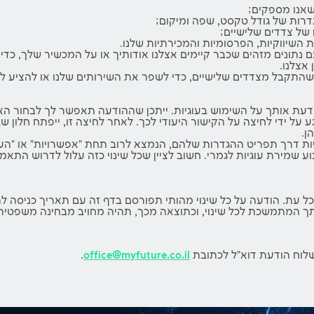
שאנו מספקים;
רות של גודל טקסט, שפה ומיקום;
 של צדדים שלישיים;
השיווקיות, הפרסומיות והמכירתיות שלנו.
ם נתונים מזהים שכבר קיימים אצלנו אודותיך או על המכשיר שלך, 
אצלנו.
התקבל מצדדים שלישיים, כדי לשפר את השירותים שלנו או להציע לך ת
 אותך על השימוש בעוגיות. ייתכן שההודעה תאפשר לך לבחור האם ל
ל ידי לחיצה על הקישור היעודי לכך. לאחר לחיצה זו, ייפתח חלון שב
ן.
ות דרך תפריט ההגדרות שלהם, הנמצא לרוב תחת "אפשרויות" או "העד
נוע שמירת עוגיות לגמרי. חשוב לציין שכל שינוי כזה עלול לדרוש הת
ל עת. הודעה על כל שינוי מהותי תפורסם בדף זה עם תאריך כניסה לת
 המתמשכת לכל שינוי, וכתוצאה מכך, תהיה מחויב מבחינה משפטית ל
משלוח הודעת דוא"ל לכתובת
office@myfuture.co.il
.