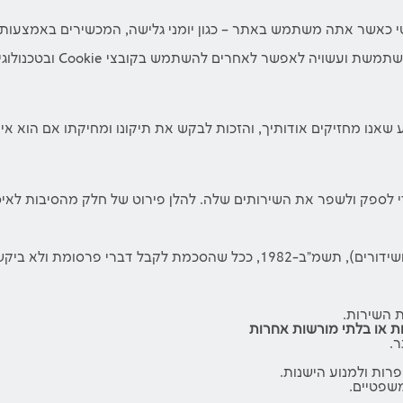
טי כאשר אתה משתמש באתר – כגון יומני גלישה, המכשירים באמצעות
וגם, החברה אוספת מידע שנא
שאנו מחזיקים אודותיך, והזכות לבקש את תיקונו ומחיקתו אם הוא אינו 
ספק ולשפר את השירותים שלה. להלן פירוט של חלק מהסיבות לאיס
לשלוח לך דברי פרסומת כהגדרת המונח בחוק התקשורת (בזק ושידורים), תשמ"ב-82
ת השירות.
יות או בלתי מורשות אחרות
.
רות ולמנוע הישנות.
שפטיים.