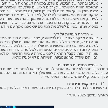
מעקב ובחינה של הביצועים שלנו, במטרה לשפר את השירותים 
התאמת חוויית המשתמש לצרכים האישיים שלך, כמו שמירת הגד
הצגת תוכן שיווקי שמותאם לך באופן אישי, גם באתרים ושירותים
הפקת תובנות המאפשרות לנו לנהל, למדוד ולשפר את הפעילויות 
לעיתים, אנו משלבים מידע לא מזהה שנאסף באמצעות עוגיות ע
אחר העמודים שביקרת בהם בעבר או זיהוי אם כבר יש לך חשבון 
בנוסף, אנחנו עשויים לשלב את הנתונים שאספנו ממך עם מידע ש
הגדרת העוגיות על ידך
כשאתה מבקר באתר שלנו לראשונה, ייתכן שתראה הודעה המיידעת
אתה נמצא, תמיד תוכל לשנות את העדפות העוגיות שלך בכל רגע ע
למעט עוגיות הכרחיות שהשירותים שלנו לא יכולים לפעול בלעדיה
בנוסף, רוב הדפדפנים כוללים אפשרויות לשליטה בהגדרות העוגי
עוגיות קיימות, לקבל התראה לפני שמירת עוגיות חדשות, או למ
וגם ייתכן שחלק מהפונקציות והשירותים לא יפעלו כראוי.
שינויים במדיניות הפרטיות
החברה שומרת לעצמה את הזכות לשנות, לתקן או לשנות מדיניות זו בכ
עבור כל שינוי. המשך הגישה או השימוש שלך באתר מהווה את הסכמתך
עליך להפסיק להשתמש באתר באופן מיידי.
יצירת קשר ובירורים
באפשרותך לפנות לחברה בעניין מדיניות פרטיות זו ו/או בכל עניין ב
תאריך עדכון: 19.10.2025