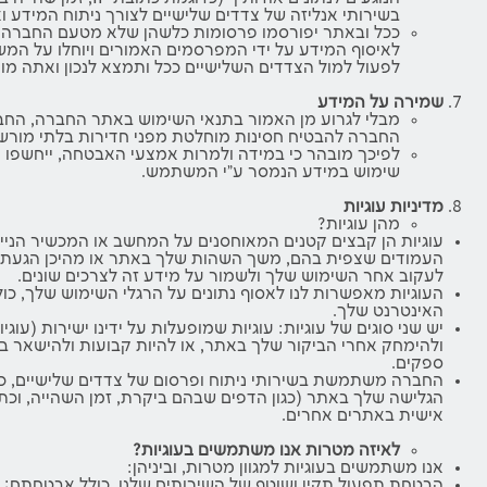
בשירותי אנליזה של צדדים שלישיים לצורך ניתוח המידע 
ככל ובאתר יפורסמו פרסומות כלשהן שלא מטעם החברה ישי
לאיסוף המידע על ידי המפרסמים האמורים ויוחלו על המ
לפעול למול הצדדים השלישיים ככל ותמצא לנכון ואתה מו
שמירה על המידע
מבלי לגרוע מן האמור בתנאי השימוש באתר החברה, החבר
החברה להבטיח חסינות מוחלטת מפני חדירות בלתי מורשו
לפיכך מובהר כי במידה ולמרות אמצעי האבטחה, ייחשפו פ
שימוש במידע הנמסר ע"י המשתמש.
מדיניות עוגיות
מהן עוגיות?
עוגיות הן קבצים קטנים המאוחסנים על המחשב או המכשיר הני
העמודים שצפית בהם, משך השהות שלך באתר או מהיכן הגעת אלי
לעקוב אחר השימוש שלך ולשמור על מידע זה לצרכים שונים.
האינטרנט שלך.
יש שני סוגים של עוגיות: עוגיות שמופעלות על ידינו ישירות (עוגי
ולהימחק אחרי הביקור שלך באתר, או להיות קבועות ולהישאר במכש
ספקים.
אישית באתרים אחרים.
לאיזה מטרות אנו משתמשים בעוגיות?
אנו משתמשים בעוגיות למגוון מטרות, וביניהן:
הבטחת תפעול תקין ושוטף של השירותים שלנו, כולל אבטחתם;