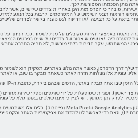
ואתה נותן הסכמתו המפורשת לכך.
רות, מובהר כי הפרסומות הינן באחריות צדדים שלישיים, אשר לחברה
שתמש הוראות תנאי השימוש של המפרסמים, לרבות בכל הנוגע למידע 
ותר בזאת על כל תביעה ו/או דרישה ו/או טענה בקשר לצדדים שלישיים
ה נוקטת באמצעי זהירות מקובלים על מנת לשמור, ככל הניתן, על סו
ת למערכותיה ו/או שימוש אסור של צדדים שלישיים בפרטים הנמצאים
רטי המשתמש, עקב חדירות בלתי מורשות, לא תהיה החברה אחראית לכל 
יד שלך דרך הדפדפן, כאשר אתה גולש באתרים. תפקידן הוא לשמור מי
ו. עוגיות אלו נשלחות חזרה לאתר כשאתה מבקר בו שוב, או לאתרים 
העוגיות מא
ות צד ראשון), ועוגיות שמופעלות על ידי שותפים וספקי שירות אחרים (עו
יר לפרק זמן ממושך. יש לציין כי איננו שולטים באופן מלא על עוגיו
החברה משתמשת בשירותי ניתוח ופרסום של צדדים שלישיים, כגון nalytics
הגלישה שלך באתר (כגון הדפים שבהם ביקרת, זמן השהייה, וכתובת IP), וזאת כדי לאפשר לנו למדוד 