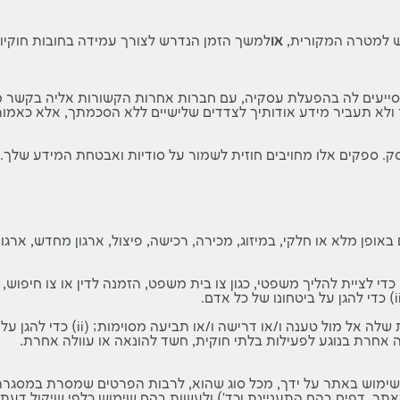
ש למטרה המקורית,
או
למשך הזמן הנדרש לצורך עמידה בחובות חוקיות
עים לה בהפעלת עסקיה, עם חברות אחרות הקשורות אליה בקשר מסח
ולא תעביר מידע אודותיך לצדדים שלישיים ללא הסכמתך, אלא כאמור 
ק. ספקים אלו מחויבים חוזית לשמור על סודיות ואבטחת המידע שלך. ק
פן מלא או חלקי, במיזוג, מכירה, רכישה, פיצול, ארגון מחדש, ארגון
ברה עשויה לחשוף את המידע שלך במידת הצורך הסביר: (i) כדי לציית להליך משפטי, כגון צו בית משפט
ימוש באתר על ידך, מכל סוג שהוא, לרבות הפרטים שמסרת במסגרת ה
אודותיך (כדוגמת כתובת IP, זמן שהייה באתר, דפים בהם התעניינת וכד') ולעשות בהם שימ