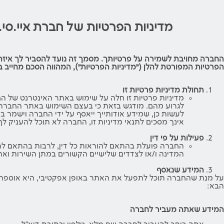
מדיניות הפרטיות של חברת איי.סי.אף.פי
החברה מחויבת לשמירה על פרטיותך. מסמך זה נועד להסביר לך איזה מי
הפרטיות המפורטת להלן (״מדיניות הפרטיות״), המהווה הסכם מחייב ב
תחולת מדיניות פרטיות זו
מדיניות פרטיות זו חלה על שימוש באתר האינטרנט של החברה ://www.financialplanning.co.il
לגרוע מהם. מודגש בזאת כי בעצם השימוש באתר החברה, א
לעשות כן, שמידע אודותייך ייאסף על ידי החברה וישמר במ
אינך מסכים לתנאי מדיניות זו, החברה לא תוכל להעניק לך
פעילות על פי דין
המדינה ו/או לצדדים שלישיים הקשורים במתן השירות ואת
המידע שנאסף
על מנת שהחברה תוכל לתפעל את האתר באופן אפקטיבי, היא אוספת מי
הבא:
המידע שאתה מעביר לחברה