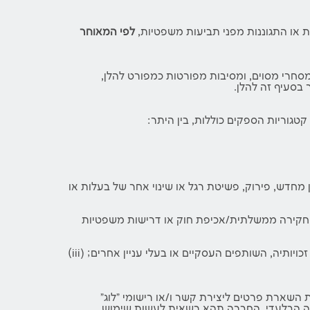
 או התגוננות מפני תביעות משפטיות,
לפי המאוחר
רי מסוים, ומסיבות מפורטות כמפורט להלן,
בסעיף זה להלן.
טגוריות הספקים כוללות, בין היתר:
 מחדש, פירוק, פשיטת רגל או שינוי אחר של בעלות או
, הזמנה לדין או צו חיפוש, חקירה ממשלתית/אכיפת חוק או דרישות משפטיות
החברה עשויה גם לשתף מידע: (i) אם השיתוף יפחית את החבות שלה אל מול טענה ו/או דרישה ו/או תביעה מסוימות; (ii) כדי להגן על זכויותיה, השותפים העסקיים או בעלי עניין אחרים; (iii)
שארת פרטים ליצירת קשר ו/או רישומי "לוג"
וש כלפי שיקול דעתה הבלעדי. החברה תהא רשאית לעשות שימוש