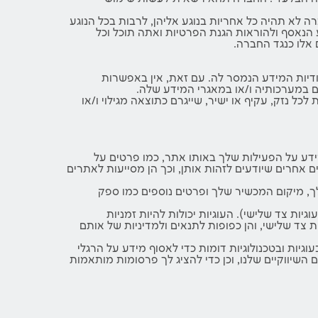
 לא תהיה כל אחריות בנוגע אליהן, לרבות בכל הנוגע
הנאסף ולהוראות הגנת הפרטיות ואתה תוכל וכל
 אלו כנגד החברה.
דיות המידע הנמסר לה. עם זאת, אין באפשרות
 במערכותיה ו/או במאגרי המידע שלה.
נזק, עקיף או ישיר, שייגרם כתוצאה מגילוי ו/או
דע על הפעילות שלך באותו אתר, כמו פרטים על
אחרים שיודעים לזהות אותן, וכך הן מסייעות לאתרים
פשרות לנו לאסוף נתונים על הרגלי השימוש שלך, כולל הזמן שבו אתה מבלה באתר, הדפים שבהם ביקרת, כתובת ה-IP שלך, מיקום המכשיר שלך ופרטים נוספים כמו ספק
גיות צד שלישי). העוגיות יכולות להיות זמניות
ת צד שלישי, והן כפופות לתנאים ולמדיניות של אותם
Google A ו-Meta Pixel (פייסבוק). כלים אלו משתמשים בעוגיות ובטכנולוגיות דומות כדי לאסוף מידע על הרגלי
את אפקטיביות האתר והקמפיינים השיווקיים שלנו, וכן כדי להציג לך פרסומות מותאמות