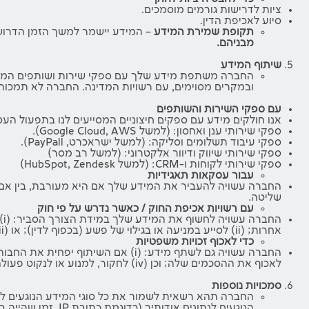
ציות לדרישות גורמים מוסמכים.
סיוע לאכיפת הדין.
תקופת שמירת המידע
– המידע יישמר למשך הזמן הדרו
מבניהם.
שיתוף המידע
החברה משתפת מידע שלך עם ספקי שירות ושותפים המסיי
ובמקרים מסוימים, עם רשויות המדינה. החברה לא תמכור 
עם ספקי השירות והשותפים
אנו חולקים מידע עם ספקים חיצוניים המסייעים לנו בתפעול העס
ספקי שירותי ענן ואחסון: (למשל Google Cloud, AWS).
ספקי עיבוד תשלומים וסליקה: (למשל ישראכרט, PayPall).
ספקי שירותי שיווק ודיוור אלקטרוני: (למשל רב מסר)
ספקי שירותי לקוחות ו-CRM: (למשל HubSpot, Zendesk)
עבור עסקאות תאגידיות
החברה עשויה להעביר את המידע שלך אם היא מעורבת, בין אם באו
שליטה.
עם רשויות אכיפת החוק / כאשר נדרש על פי חוק
הח
אחרות; (ii) לסייע במניעה או בגילוי של פשע (בכפוף לדין); או (iii) כדי להגן על ביטחונו של כל אדם.
כדי לאכוף זכויות משפטיות
לאכוף את ההסכמים שלה; וכן (iv) לחקור, למנוע או לנקוט פעולה אחרת בנוגע לפעילות בלתי חוקית, חשד להונאה או עוולה אחרת.
סמכויות נוספות
החברה תהא רשאית לשמור את כל סוגי המידע הנוגעים לש
הנוגעים לנתונים 