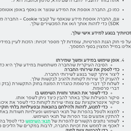
אתה בוחר להעביר לחברה שם מלא, טלפון וכתובת דוא"ל.
כמו כן, החברה אוספת את המידע שנוצר או נאסף באופן אוטומ
SDK) כדי לזהות אותך ו/או את המכשירים שלך.
זכויותיך בנוגע למידע אישי שלך.
על פי חוק הגנת הפרטיות, עומדות לך מספר זכויות: הזכות לעיין במידע 
אלינו במייל המצוין בסוף המסמך.
אופן שימוש במידע ומשך שמירתו
הסיבה העיקרית שהחברה משתמשת במידע שלך היא כדי ל
כדי לספק את שירותי החברה
ליצור איתך קשר בנוגע לשירותי החברה.
להעניק לך שירות לקוחות ולהגיב לבקשות שלך.
דברי פרסומת.
כדי לשפר את האתר וחווית השימוש בו
סיקור הפעילות שלך באתר להבין כיצד ניתן לשפר אותו.
סיקור אינטראקציות עם צוותי שירות לקוחות כדי לשפר את איכו
כדי למנוע, לזהות ולהילחם בהונאות ובפעילויות בלתי חוק
למצוא ולטפל בהפרות של תנאי השימוש ופעילויות חשודות באתר
להתקין אמצעים נגד הפרות של תנאי השימוש.
לשמור נתונים הקשורים להפרות של
תנאי השימוש
כדי לטפל בהפ
לאכוף או לממש את זכויות החברה, לרבות במקרים של הליכים מ
כדי להבטיח ציות לחוק