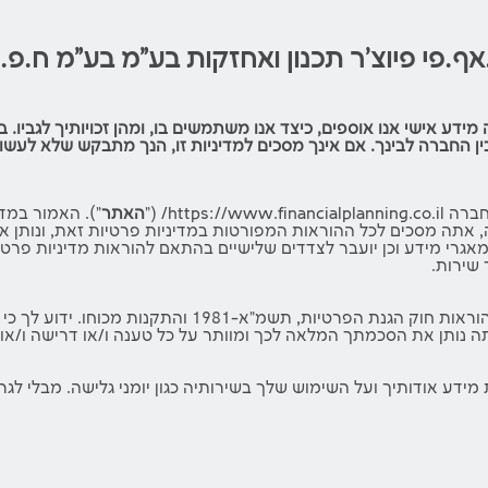
 פיוצ'ר תכנון ואחזקות בע"מ בע"מ ח.פ. 516757333
דע אישי אנו אוספים, כיצד אנו משתמשים בו, ומהן זכויותיך לגביו.
ין החברה לבינך. אם אינך מסכים למדיניות זו, הנך מתבקש שלא לעש
https/ ("
האתר
"). האמור במד
תה מסכים לכל ההוראות המפורטות במדיניות פרטיות זאת, ונותן את
אגרי מידע וכן יועבר לצדדים שלישיים בהתאם להוראות מדיניות פרטיו
 שירות.
החברה פועלת בהתאם להוראות כל דין, לרבות בהתאם להוראות 
ה נותן את הסכמתך המלאה לכך ומוותר על כל טענה ו/או דרישה ו/א
דע אודותיך ועל השימוש שלך בשירותיה כגון יומני גלישה. מבלי לג