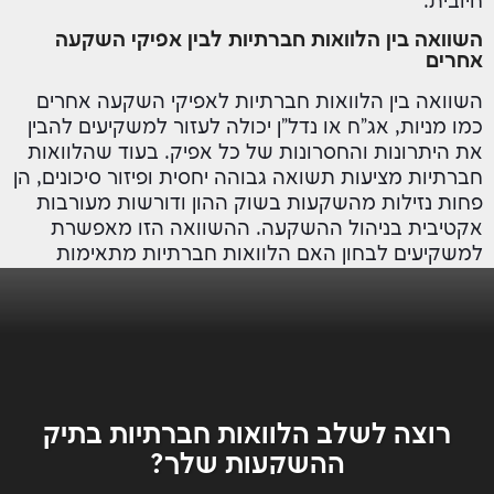
חיובית.
השוואה בין הלוואות חברתיות לבין אפיקי השקעה
אחרים
השוואה בין הלוואות חברתיות לאפיקי השקעה אחרים
כמו מניות, אג"ח או נדל"ן יכולה לעזור למשקיעים להבין
את היתרונות והחסרונות של כל אפיק. בעוד שהלוואות
חברתיות מציעות תשואה גבוהה יחסית ופיזור סיכונים, הן
פחות נזילות מהשקעות בשוק ההון ודורשות מעורבות
אקטיבית בניהול ההשקעה. ההשוואה הזו מאפשרת
למשקיעים לבחון האם הלוואות חברתיות מתאימות
לתיק ההשקעות הכולל שלהם והאם הן משתלבות
באסטרטגיה הפיננסית האישית שלהם.
רוצה לשלב הלוואות חברתיות בתיק
ההשקעות שלך?
השאר/י את הפרטים שלך וניצור איתך קשר תוך 24 שעות.