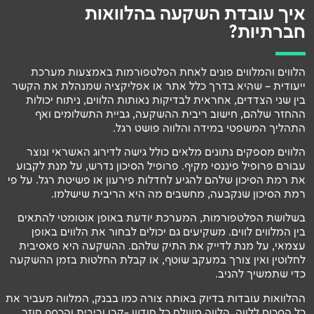
איך עובדת השקעה בהלוואות
חברתיות?
הלווים והמלווים פונים לאחת הפלטפורמות באמצעות מערכת
ייעודית – שהיא בדרך כלל אתר או אפליקציה שמנהלת את הקשר
בין שני הצדדים, אחראית לבדיקות נאותות הלווים, ניתוח יכולות
ההחזר שלהם, חישוב ריבית ההשקעה, גביית התשלומים ואף
התהליך המשפטי במידה והלווה פושט רגל.
הלווים מספקים נתונים מלאים כולל גישה לדירוג האשראי ונוצר
עבורם פרופיל פיננסי מקיף. פרופיל הסיכון נדרש, על מנת לקבוע
את רמת הסיכון שלהם להגיע לחדלות פירעון או פשיטת רגל. על פי
רמת הסיכון שנקבעה, מחשבים מה היא הריבית שישלמו.
בשלושת הפלטפורמות, המערכת יודעת באופן אוטומטי להתאים
בין המלווים לווים. משקיעים גם יכולים לבחור את הלווים באופן
עצמאי, על מנת לדייק את התיק שלהם. ההשקעה היא פאסיבית
לחלוטין ואין צורך במעקב שוטף, או קבלת החלטות בזמן ההשקעה
כדי שתמשיך להניב.
ההלוואות עובדות בדיוק באותה צורה כמו בבנק, המלווה מעביר את
כל הסכום ללווה, הלווה משלם כל חודש -קרן וריבית והכסף חוזר