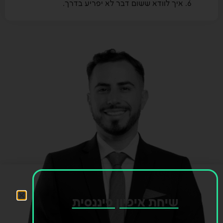
איך לוודא ששום דבר לא יפריע בדרך.
שיחת איפיון פיננסית