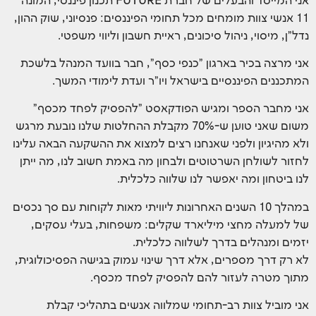
אני המייסד והבעלים של חברת FUTURE תכנון פיננסי, המונה
11 אנשי צוות מומחים מכל תחומי הפיננסים: פנסיוני, שוק ההון,
נדל"ן, מיסוי, ניהול סיכונים, ראיית חשבון וליווי משפטי.
אני מרצה בכיר בארגון "כנפי כסף", חבר בוועד המנהל בלשכת
המתכננים הפיננסיים בישראל ויו"ר ועדת לימודי המשך.
אני מחבר הספר ומגיש הפודקאסט "להפסיק לפחד מכסף"
משום שאני טוען ש-70% מקבלת ההחלטות שלנו נובעת מרגש
ולא מהיגיון ולפני שאנחנו רצים למצוא את ההשקעה הבאה עלינו
לחזור לשולחן השרטוטים ולבחון מה באמת חשוב לנו, מה ייתן
לנו ביטחון ומה יאפשר לנו שלווה כלכלית.
במהלך 10 השנים האחרונות ליוויתי מאות לקוחות עם סך נכסים
של למעלה מחצי מיליארד שקלים: משפחות, בעלי עסקים,
יזמים ומנהלים בדרך לשלווה כלכלית.
לא רק דרך מספרים, אלא דרך שינוי עמוק בגישה הפסיכולוגית,
מתוך מטרה לעזור להם להפסיק לפחד מכסף.
אני מוביל צוות רב-תחומי שמלווה אנשים בתהליכי קבלת