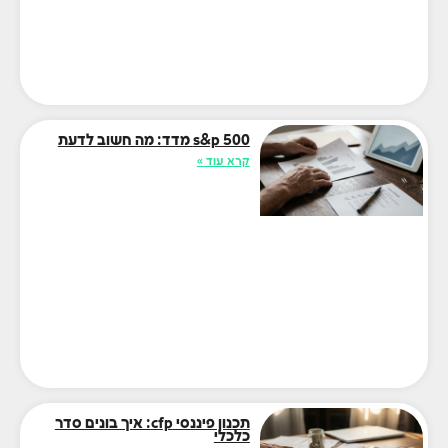
s&p 500 מדד: מה חשוב לדעת
קרא עוד »
תכנון פיננסי cfp: איך בונים סדר
כלכלי