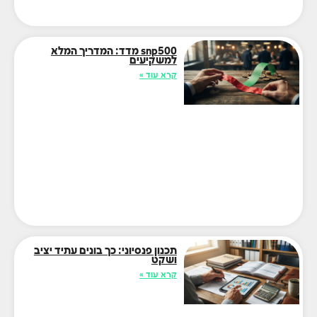
snp500 מדד: המדריך המלא
למשקיעים
קרא עוד »
תכנון פנסיוני: כך בונים עתיד יציב
ושקט
קרא עוד »