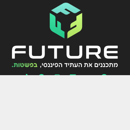
אין לראות בדף זה ובמידע ו/או הניתוח הכלולים בו הצעה או ייעוץ/שיווק לרכישה
ו/או מכירה ו/או החזקה של ניירות ערך ו/או נכסים פיננסים ו/או השקעת כספים
בפיקדונות כלשהם או המלצה להשקעה באפיקים ספציפיים כלשהם. האמור לעיל
אינו מתיימר להכיל את כל המידע הדרוש למשקיע זה או אחר. לפיכך, האמור
לעיל אינו מהווה בשום צורה שהיא תחליף לייעוץ/שיווק השקעות המתחשב
בנתונים ובצרכים המיוחדים של כל אדם.