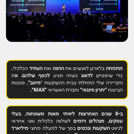
מתמחה
בלארגן לאנשים את
ההווה
ואת
העתיד
הכלכלי,
כדי שיפסיקו
לדאוג
כשזה מגיע
לכסף שלהם. א
ת
הקריירה שלי התחלתי בבית ההשקעות "
מיטב"
, סוכנות
הביטוח
"יתרון פיננסי"
וחברת האשראי
"MAX".
ב-8 שנים האחרונות ליוויתי מאות
משפחות
,
בעלי
עסקים
,
מנהלים
ויזמים
לשלווה כלכלית ואני
אחראי
לניווט
השקעות
ונכסים
בסך
של למעלה מחצי
מיליארד