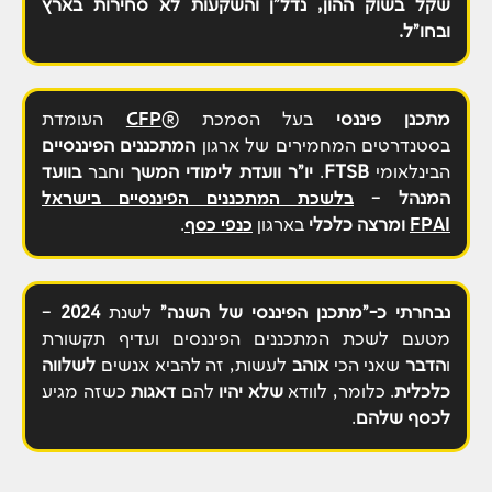
שקל בשוק ההון, נדל"ן והשקעות לא סחירות
בארץ
ובחו"ל.
מתכנן
פיננסי
בעל הסמכת ®
CFP
העומדת
בסטנדרטים המחמירים של ארגון
המתכננים
הפיננסיים
הבינלאומי
FTSB
.
יו"ר
וועדת
לימודי
המשך
וחבר
בוועד
המנהל
–
בלשכת המתכננים הפיננסיים בישראל
FPAI
ומרצה
כלכלי
בארגון
כנפי כסף
.
נבחרתי
כ-"מתכנן הפיננסי של השנה"
לשנת
2024
–
מטעם לשכת המתכננים הפיננסים ועדיף תקשורת
ו
הדבר
שאני הכי
אוהב
לעשות, זה להביא אנשים
לשלווה
כלכלית
. כלומר, לוודא
שלא
יהיו
להם
דאגות
כשזה מגיע
לכסף שלהם
.