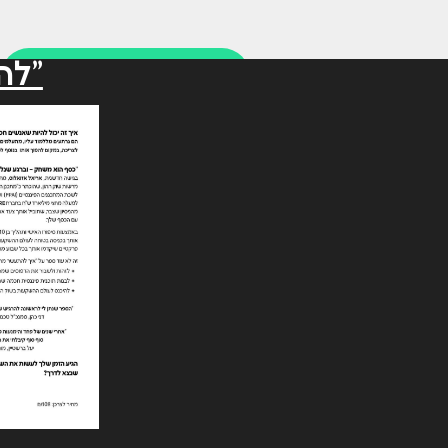
"לה
למשרד 073-3489200