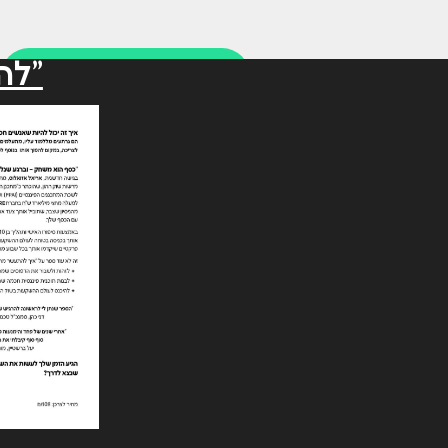
"לה
למשרד 073-3489200