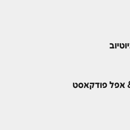
טיוב
& אפל פודקאסט