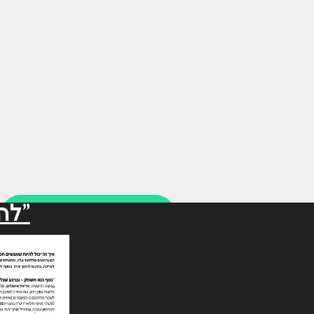
"לה
למשרד 073-3489200