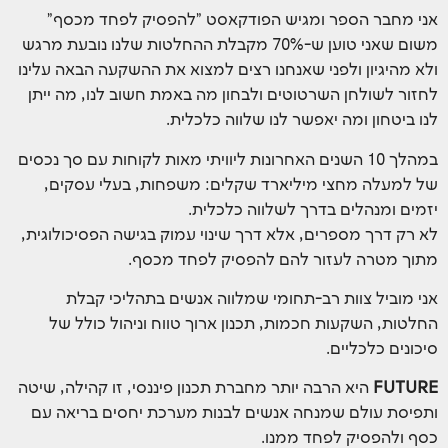
אני מחבר הספר ומגיש הפודקאסט "להפסיק לפחד מכסף"
משום שאני טוען ש-70% מקבלת ההחלטות שלנו נובעת מרגש
ולא מהיגיון ולפני שאנחנו רצים למצוא את ההשקעה הבאה עלינו
לחזור לשולחן השרטוטים ולבחון מה באמת חשוב לנו, מה ייתן
לנו ביטחון ומה יאפשר לנו שלווה כלכלית.
במהלך 10 השנים האחרונות ליוויתי מאות לקוחות עם סך נכסים
של למעלה מחצי מיליארד שקלים: משפחות, בעלי עסקים,
יזמים ומנהלים בדרך לשלווה כלכלית.
לא רק דרך מספרים, אלא דרך שינוי עמוק בגישה הפסיכולוגית,
מתוך מטרה לעזור להם להפסיק לפחד מכסף.
אני מוביל צוות רב-תחומי שמלווה אנשים בתהליכי קבלת
החלטות, השקעות חכמות, תכנון ארוך טווח וניהול כולל של
סיכונים כלכליים.
FUTURE
היא הרבה יותר מחברת תכנון פיננסי, זו קהילה, שיטה
ותפיסת עולם שמנחה אנשים לבנות מערכת יחסים בריאה עם
כסף ולהפסיק לפחד ממנו.