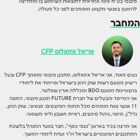
פיננסי בע״מ אינה אחראית לתוצאות השימוש בו וממליצה
להיוועץ באנשי מקצוע מוסמכים לפני כל פעולה.
המחבר
אריאל אזואלוס CFP
נעים מאוד, אני אריאל אזואלוס, מתכנן פיננסי מוסמך CFP ובעל
רישיון מטעם רשות שוק ההון בישראל וסיימתי את לימודיי
בהצטיינות מטעם BDO ומכללת אורין שפלטר.
אני המייסד והבעלים של חברת FUTURE תכנון פיננסי, המונה
11 אנשי צוות מומחים מכל תחומי הפיננסים: פנסיוני, שוק ההון,
נדל"ן, מיסוי, ניהול סיכונים, ראיית חשבון וליווי משפטי.
אני מרצה בכיר בארגון "כנפי כסף", חבר בוועד המנהל בלשכת
המתכננים הפיננסיים בישראל ויו"ר ועדת לימודי המשך.