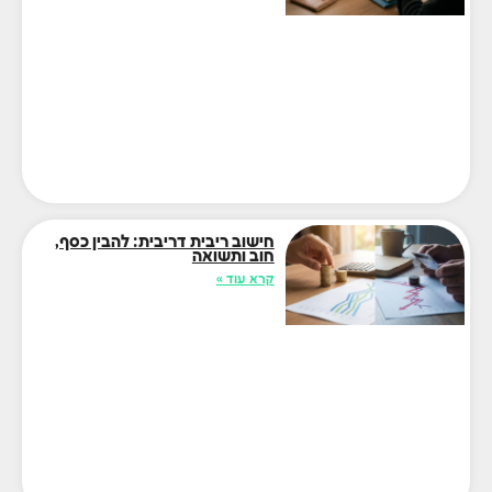
חישוב ריבית דריבית: להבין כסף,
חוב ותשואה
קרא עוד »