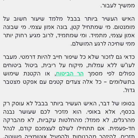
ממשיך לעבור.
האיש העשיר ביותר בבבל מלמד שיעור חשוב על
מומנטום. מי שמתחיל קטן, בונה אמון עצמי. מי שבונה
אמון עצמי, מתמיד. ומי שמתמיד, לרוב מגיע רחוק יותר
ממי שחיכה לרגע המושלם.
כדאי גם לזכור שלא כל שיפור חייב להיות דרמטי. מעבר
לעו"ש ללא עמלות, מיקוח על ריבית, ביטול ביטוחים
כפולים לפי מסמך
הר הביטוח
, או הקטנת שימוש
בתשלומים – כל אלה צעדים קטנים עם אפקט מצטבר
גדול.
בסופו של דבר, האיש העשיר ביותר בבבל לא עוסק רק
בכסף, אלא באופי. הוא מזכיר לכם שעושר נבנה
מהרגלים, לא ממזל; מהחלטות עקביות, לא מהברקה
חד-פעמית. אם תתחילו לשלם לעצמכם קודם, לנהל
תזרים, להיזהר מהבטחות ולהפעיל אוטומציה פשוטה,