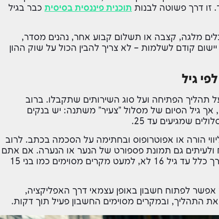
. זו דרך פשוטה לבנות
תוכנית פיננסית בסיסית
כבר בגיל
בלים מלגה, קצבה או תשלום קבוע אחר, נהנים מסדר,
יישום קודם לשלמות – לא צריך להבין הכול על שוק ההון
פי גיל
על תהליך הפתיחה ועל סוג השירותים שתקבלו. ברוב
הבנקים אפשר לפתוח חשבון לבני נוער מגיל 14, אך גיל הסיום של מסלול "צעיר" משתנה: יש בנקים
לל בליווי הורה או אפוטרופוס ובחתימה על הסכמה בכתב. לרוב
ולעיתים גם תמונת פספורט של הנער או הנערה. אם אתם
שואלים "אפשר לפתוח חשבון בלי הורים?" – בדרך כלל עד גיל 16 לא, למעט מקרים מסוימים כמו בני 15
בר אפשר לפתוח חשבון באופן עצמאי דרך האפליקציה,
 את התהליך, ובמקרים מסוימים החשבון פעיל תוך דקות.