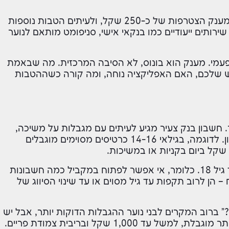
בחלק מהמקרים תקבלו גם פטור מדמי כרטיס, מענק הצטרפות של כ-250 שקל, ולעיתים הטבות נוספות
רותים ייעודיים כמו בנקאי אישי, סניפומט מותאם לנוער
עמי. מענק הוא בונוס, לא הסיבה המרכזית. מה שבאמת
 שלכם, האם האפליקציה נוחה, ומה קורה כשההטבות
ר. חשבון בנק צעיר מגיע לעיתים עם מגבלות על משיכה,
קניות, סוג הכרטיס ואפילו על עצם מבנה החשבון. לדוגמה, בגילאי 14-16 כרטיסים מסוימים מוגבלים
בנוסף, יש בנקים שמאפשרים רק חשבון יחיד עד גיל 18. כלומר, אי אפשר לפתוח במקביל כמה חשבונות
– הן לרוב תקפות עד גיל מסוים או עד שינוי הסיווג של
 ברוב המקרים לבני נוער ההגבלות הדוקות יותר, אבל יש
מסלולים מסוימים שמאפשרים מסגרת משיכת יתר מוגבלת, למשל עד 1,000 שקל ובריבית צמודת פריים.