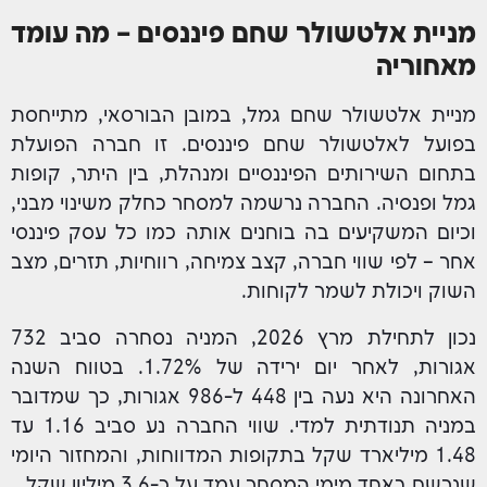
מניית אלטשולר שחם פיננסים – מה עומד
מאחוריה
מניית אלטשולר שחם גמל, במובן הבורסאי, מתייחסת
בפועל לאלטשולר שחם פיננסים. זו חברה הפועלת
בתחום השירותים הפיננסיים ומנהלת, בין היתר, קופות
גמל ופנסיה. החברה נרשמה למסחר כחלק משינוי מבני,
וכיום המשקיעים בה בוחנים אותה כמו כל עסק פיננסי
אחר – לפי שווי חברה, קצב צמיחה, רווחיות, תזרים, מצב
השוק ויכולת לשמר לקוחות.
נכון לתחילת מרץ 2026, המניה נסחרה סביב 732
אגורות, לאחר יום ירידה של 1.72%. בטווח השנה
האחרונה היא נעה בין 448 ל-986 אגורות, כך שמדובר
במניה תנודתית למדי. שווי החברה נע סביב 1.16 עד
1.48 מיליארד שקל בתקופות המדווחות, והמחזור היומי
שנרשם באחד מימי המסחר עמד על כ-3.6 מיליון שקל.