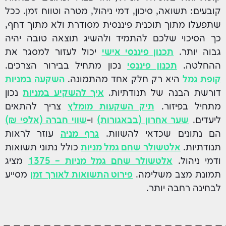
קובעים: תשואה, סיכון, דמי ניהול, מטרה וטווח זמן. ככל
שתפעלו מתוך תוכנית פיננסית מסודרת ולא מתוך דחף,
כך הסיכוי שלכם להתמיד ולהשיג תוצאה טובה יהיה
גבוה יותר.
תכנון פיננסי אישי
יכול לעזור למסגר את
ההחלטה.
תכנון פיננסי
נכון מתחיל בבירור הצרכים.
קופת גמל
היא רק חלק אחד מהתמונה.
השקעה במניות
דורשת הבנה של תנודתיות.
איך להשקיע במניות
נכון
מתחיל בפיזור.
תיק השקעות מומלץ
צריך להתאים
ליעדים.
שער אחרון (בבאגורות)
ו-
שווי חברה (אלפי ₪)
הם נתונים שכדאי להשוות.
גרף מניה
עוזר לראות
תנודתיות.
אלטשולר שחם גמל מניות
כולל נתוני תשואות
ודמי ניהול.
אלטשולר שחם גמל מניות – 1375
מציג
תמונת מצב משלימה.
פירוט התשואות לאורך זמן
מסייע
לבחינה רחבה יותר.