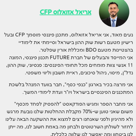
אריאל אזואלוס CFP
נעים מאוד, אני אריאל אזואלוס, מתכנן פיננסי מוסמך CFP ובעל
רישיון מטעם רשות שוק ההון בישראל וסיימתי את לימודיי
בהצטיינות מטעם BDO ומכללת אורין שפלטר.
אני המייסד והבעלים של חברת FUTURE תכנון פיננסי, המונה
11 אנשי צוות מומחים מכל תחומי הפיננסים: פנסיוני, שוק ההון,
נדל"ן, מיסוי, ניהול סיכונים, ראיית חשבון וליווי משפטי.
אני מרצה בכיר בארגון "כנפי כסף", חבר בוועד המנהל בלשכת
המתכננים הפיננסיים בישראל ויו"ר ועדת לימודי המשך.
אני מחבר הספר ומגיש הפודקאסט "להפסיק לפחד מכסף"
משום שאני טוען ש-70% מקבלת ההחלטות שלנו נובעת מרגש
ולא מהיגיון ולפני שאנחנו רצים למצוא את ההשקעה הבאה עלינו
לחזור לשולחן השרטוטים ולבחון מה באמת חשוב לנו, מה ייתן
לנו ביטחון ומה יאפשר לנו שלווה כלכלית.